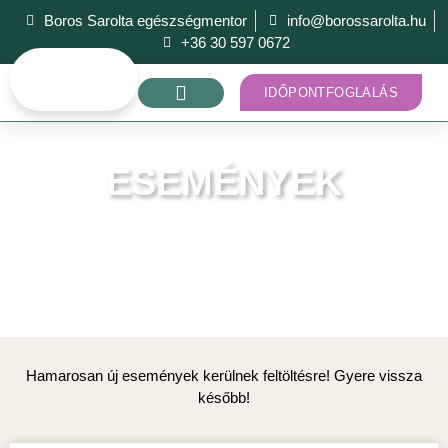
Boros Sarolta egészségmentor
info@borossarolta.hu
+36 30 597 0672
IDŐPONTFOGLALÁS
ESEMÉNYEK
Tekintsd meg a következő eseményt, ahol
találkozhatunk!
Hamarosan új események kerülnek feltöltésre! Gyere vissza
később!